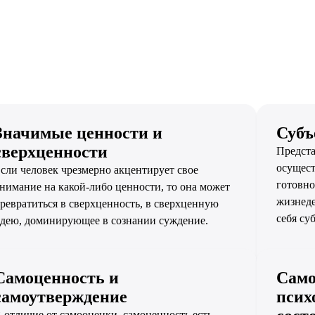
Значимые ценности и
Субъ
сверхценности
Предста
осущест
сли человек чрезмерно акцентирует свое
готовно
нимание на какой-либо ценности, то она может
жизнеде
ревратиться в сверхценность, в сверхценную
себя су
дею, доминирующее в сознании суждение.
Самоценность и
Само
самоутверждение
псих
 отличие от самооценки, самоценность есть