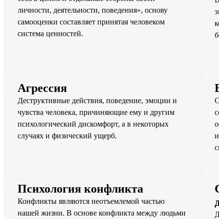
личности, деятельности, поведения», основу
э
самооценки составляет принятая человеком
к
система ценностей.
б
Агрессия
Деструктивные действия, поведение, эмоции и
С
чувства человека, причиняющие ему и другим
с
психологический дискомфорт, а в некоторых
о
случаях и физический ущерб.
и
с
Психология конфликта
Конфликты являются неотъемлемой частью
нашей жизни. В основе конфликта между людьми
Д