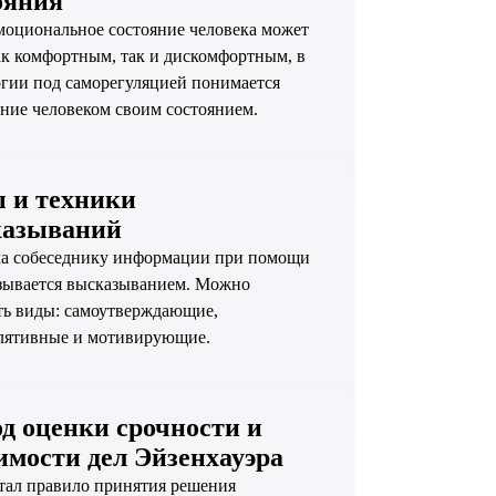
ояния
оциональное состояние человека может
ак комфортным, так и дискомфортным, в
гии под саморегуляцией понимается
ние человеком своим состоянием.
 и техники
казываний
ча собеседнику информации при помощи
зывается высказыванием. Можно
ть виды: самоутверждающие,
лятивные и мотивирующие.
д оценки срочности и
имости дел Эйзенхауэра
тал правило принятия решения