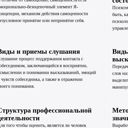
сост
моционально-безоценочный элемент Я-
Психоэм
онцепции, механизм действия самоценности
быть, к
езусловное принятие или непринятие себя.
психоло
управле
Виды и приемы слушания
Виды
выс
лушание процесс поддержания контакта с
обеседником, заключающийся в восприятии,
Переда
смыслении и понимании высказываний, эмоций
слов на
 чувств собеседника, а также в отражении
выдели
воего понимания.
манипу
Структура профессиональной
Мето
деятельности
знач
ля того чтобы оценить, является ли человек
Вырабо