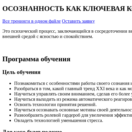
ОСОЗНАННОСТЬ КАК КЛЮЧЕВАЯ К
Все тренинги в одном файле
Оставить заявку
Это психический процесс, заключающийся в сосредоточении в
внешней средой с ясностью и спокойствием.
Программа обучения
Цель обучения
Познакомиться с особенностями работы своего сознания и
Разобраться в том, какой главный тренд XXI века и как 
Научиться управлять своим вниманием, сделав его боле
Научиться выходить из режима автоматического реагиро
Освоить технологии принятия решений.
Научиться осознавать основные мотивы своей деятельнос
Разнообразить ролевой гардероб для увеличения эффекти
Овладеть технологией уменьшения стресса.
Для кого будет полезно