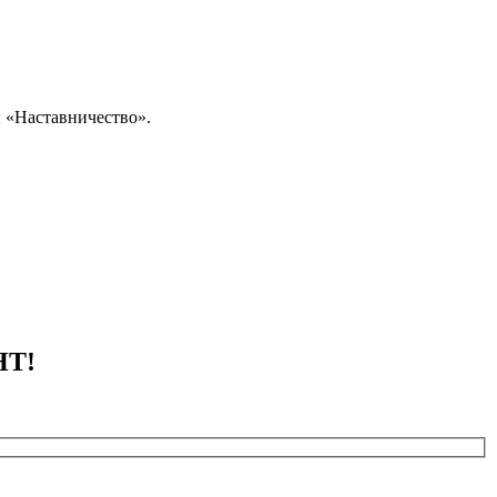
ы «Наставничество».
НТ!