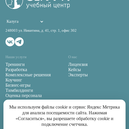
248003 ул. Никитина, д. 41, стр. 1, офис 302
Наши услуги
О нас
Тренинги
Лицензия
Разработка
Кейсы
Комплексные решения
Эксперты
Коучинг
Бизнес-игры
Тимбилдинги
Оценка персонала
Мы используем файлы cookie и сервис Яндекс Метрика
+7 (980) 513-13-52
для анализа посещаемости сайта. Нажимая
INFO@SELFIE-CENTER.RU
«Согласиться», вы разрешаете обработку cookie и
подключение счетчика.
Политика конфиденциальности