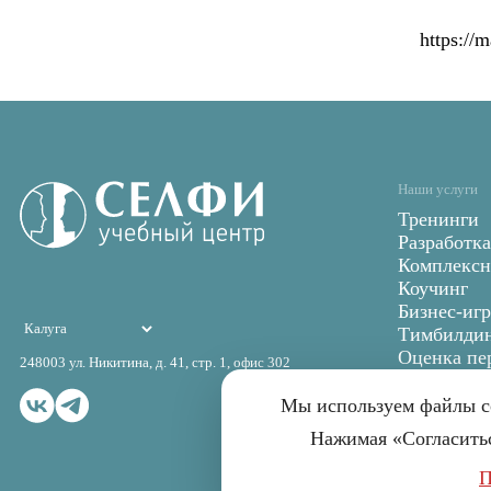
https:/
Выберите город
Наши услуги
Тренинги
Разработк
Комплексн
Коучинг
Бизнес-иг
Тимбилди
Оценка пе
248003 ул. Никитина, д. 41, стр. 1, офис 302
Мы используем файлы co
Нажимая «Согласитьс
П