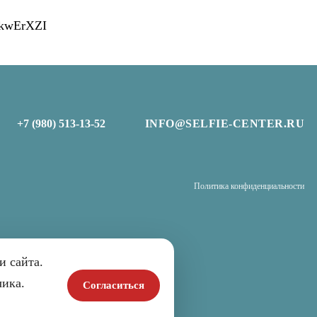
HkwErXZI
+7 (980) 513-13-52
INFO@SELFIE-CENTER.RU
Политика конфиденциальности
и сайта.
чика.
Согласиться