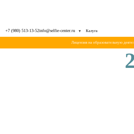
Выберите город
+7 (980) 513-13-52
info@selfie-center.ru
Лицензия на образовательную деяте