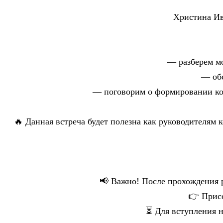
Христина Ив
— разберем мо
— обс
— поговорим о формировании ком
🔥 Данная встреча будет полезна как руководителям 
📢 Важно! После прохождения р
👉 Присо
⏳ Для вступления н