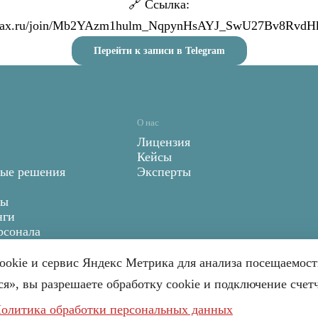
🔗 Ссылка:
/max.ru/join/Mb2YAzm1hulm_NqpynHsAYJ_SwU27Bv8Rvd
Перейти к записи в Telegram
О нас
Лицензия
а
Кейсы
ые решения
Эксперты
ры
нги
рсонала
okie и сервис Яндекс Метрика для анализа посещаемост
я», вы разрешаете обработку cookie и подключение счет
олитика обработки персональных данных