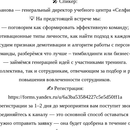
🎤 Спикер:
анова — генеральный директор учебного центра «Селфи»
💡 На предстоящей встрече мы:
— поговорим как сформировать эффективную команду;
тивационные типы личности, как найти подход к каждо
удим признаки демотивации и алгоритм работы с персо
анды, разберёмся что лучше – тимбилдинги или бизнес-
— займёмся генерацией идей с участниками тренинга.
коллектива, так и сотрудникам, отвечающим за подбор и
повышения вовлеченности сотрудников.
✍️ Регистрация:
https://forms.yandex.ru/u/6a3ba53584227c5e5d50ff1a
егистрации за 1–2 дня до мероприятия вам поступит зво
единяйтесь к каналу — это основной способ оставаться 
ужно отправить заявку — она будет одобрена в течение о